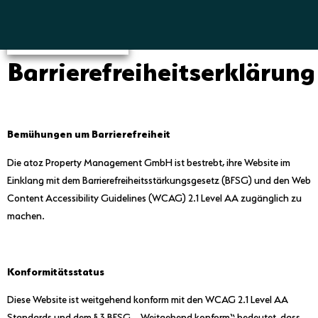
Inhalt
KONTAKT
springen
Barrierefreiheitserklärung
Bemühungen um Barrierefreiheit
Die atoz Property Management GmbH ist bestrebt, ihre Website im
Einklang mit dem Barrierefreiheitsstärkungsgesetz (BFSG) und den Web
Content Accessibility Guidelines (WCAG) 2.1 Level AA zugänglich zu
machen.
Konformitätsstatus
Diese Website ist weitgehend konform mit den WCAG 2.1 Level AA
Standards und dem § 3 BFSG. „Weitgehend konform“ bedeutet, dass