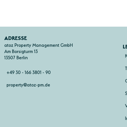
ADRESSE
atoz Property Management GmbH
L
Am Borsigturm 13
13507 Berlin
+49 30 - 166 3801 - 90
property@atoz-pm.de
I